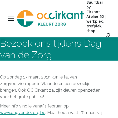
Buurtbar
by
Cirkant
Atelier 52 |
werkplek,
trefplek,
shop
Zoeke
Bezoek ons tijdens Dag
van de Zorg
Op zondag 17 maart 2019 kun je tal van
zorgvoorzieningen in Vlaanderen een bezoekje
brengen. Ook OC Cirkant zal zijn deuren openzetten
voor het grote publiek!
Meer info vind je vanaf 1 februari op
www.dagvandezorg.be
. Maar hou alvast 17 maart vrij!