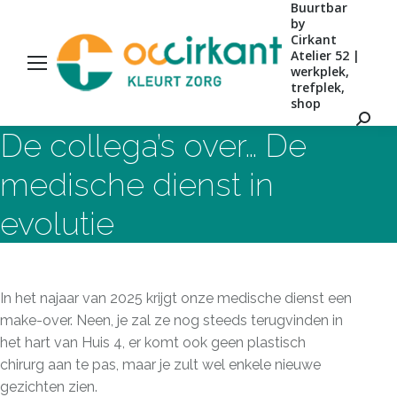
Buurtbar
by
Cirkant
Atelier 52 |
werkplek,
trefplek,
shop
Zoeke
De collega’s over… De
medische dienst in
evolutie
In het najaar van 2025 krijgt onze medische dienst een
make-over. Neen, je zal ze nog steeds terugvinden in
het hart van Huis 4, er komt ook geen plastisch
chirurg aan te pas, maar je zult wel enkele nieuwe
gezichten zien.