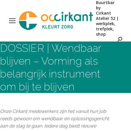
Buurtbar
by
Cirkant
Atelier 52 |
werkplek,
trefplek,
shop
Zoeke
DOSSIER | Wendbaar
blijven – Vorming als
belangrijk instrument
om bij te blijven
Onze Cirkant medewerkers zijn het vanuit hun job
reeds gewoon om wendbaar en oplossingsgericht
aan de slag te gaan. Iedere dag biedt nieuwe