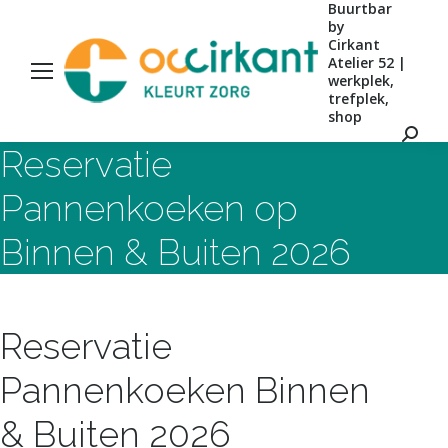
Buurtbar
by
Cirkant
Atelier 52 |
werkplek,
trefplek,
shop
Zoeke
Reservatie
Pannenkoeken op
Binnen & Buiten 2026
Reservatie
Pannenkoeken Binnen
& Buiten 2026