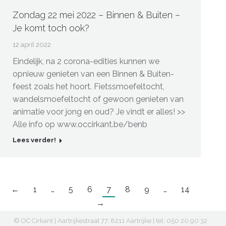
Zondag 22 mei 2022 – Binnen & Buiten –
Je komt toch ook?
12 april 2022
Eindelijk, na 2 corona-edities kunnen we
opnieuw genieten van een Binnen & Buiten-
feest zoals het hoort. Fietssmoefeltocht,
wandelsmoefeltocht of gewoon genieten van
animatie voor jong en oud? Je vindt er alles! >>
Alle info op www.occirkant.be/benb
Lees verder!
←
1
…
5
6
7
8
9
…
14
→
© OC Cirkant | Aartrijkestraat 77, 8211 Aartrijke | tel: 050 20 90 32